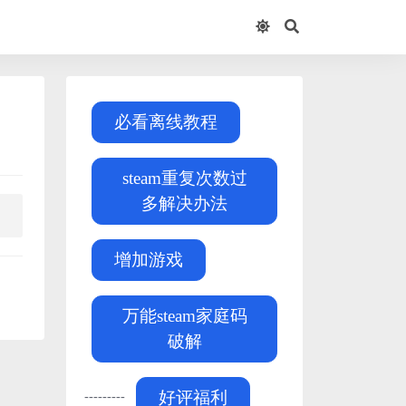
必看离线教程
steam重复次数过
多解决办法
增加游戏
万能steam家庭码
破解
---------
好评福利