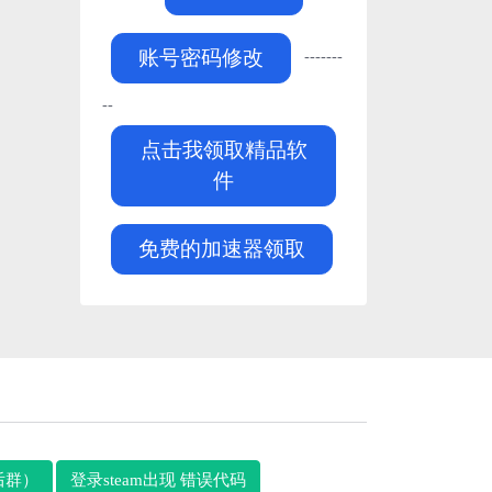
-------
账号密码修改
--
点击我领取精品软
件
免费的加速器领取
后群）
登录steam出现 错误代码