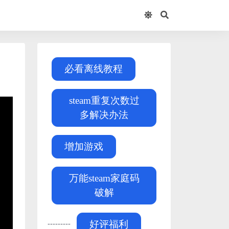
必看离线教程
steam重复次数过
多解决办法
增加游戏
万能steam家庭码
破解
---------
好评福利