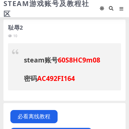
STEAM游戏账号及教程社
区
耻辱2
10
steam账号
60S8HC9m08
密码
AC492FI164
必看离线教程