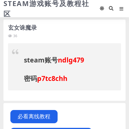
STEAM游戏账号及教程社
区
玄女诛魔录
36
steam账号
ndlg479
密码
p7tc8chh
必看离线教程